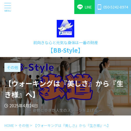
LINE
050-5242-8974
前向きな心と元気な身体は一番の財産
【BB-Style】
その他
【ウォーキングは『美しさ』から『生
き様』へ】
2025年4月24日
HOME
>
その他
>
【ウォーキングは『美しさ』から『生き様』へ】