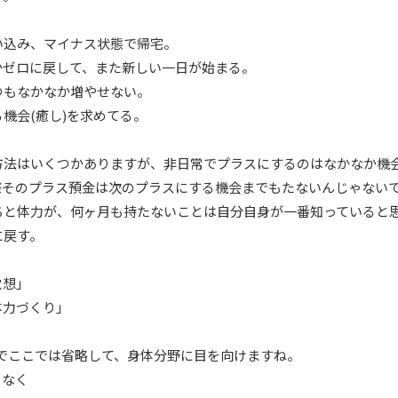
い込み、マイナス状態で帰宅。
かゼロに戻して、また新しい一日が始まる。
つもなかなか増やせない。
機会(癒し)を求めてる。
方法はいくつかありますが、非日常でプラスにするのはなかなか機
際そのプラス預金は次のプラスにする機会までもたないんじゃない
ちと体力が、何ヶ月も持たないことは自分自身が一番知っていると
に戻す。
覚想」
体力づくり」
いのでここでは省略して、身体分野に目を向けますね。
ゃなく