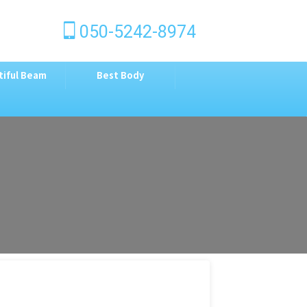
050-5242-8974
tiful Beam
Best Body