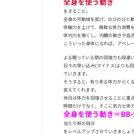
全身を使う動き
をすること。
全身の可動域を拡げ、のびのびと
体軸力を上げて、無駄な体力消費
体内力を強くし、内臓の動きや血
こういった身体になれば、アベレ
よる眠っている間の回復力も段違
日々の使い込み(マイナス)よりも
ていきます。
そうすると、有り余る体力からく
変えてくれます。
休日は体力を回復させることに重
時間だけでなく、そこに気力と体
全身を使う動き＝BB-S
当たり前の自分
をレベルアップさせていきましょ