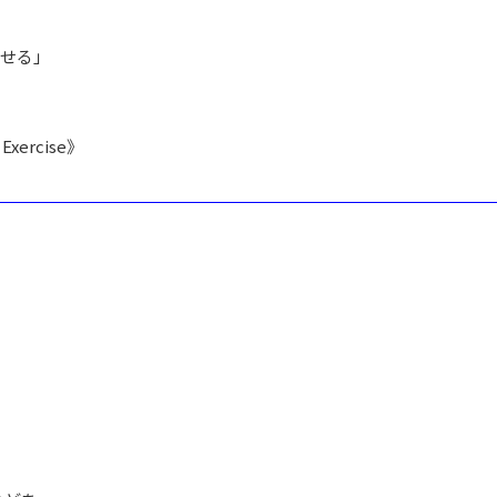
せる」
xercise》