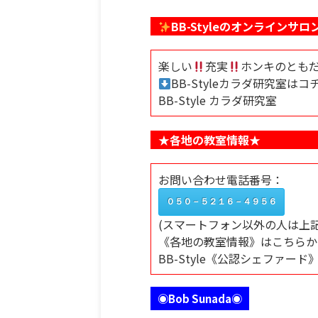
BB-Styleのオンラインサロ
楽しい
充実
ホンキのとも
BB-Styleカラダ研究室はコ
BB-Style カラダ研究室
★各地の教室情報★
お問い合わせ電話番号：
０５０－５２１６－４９５６
(スマートフォン以外の人は上
《各地の教室情報》はこちらか
BB-Style《公認シェファード
◉Bob Sunada◉