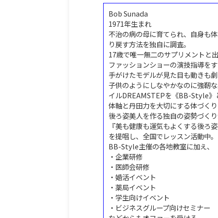
Bob Sunada
1971年生まれ
不治の病の母に育てられ、自身も体
り戻す方法を独自に調査。
17歳で唯一無二のサプリメントと
ファッションショーの演技指導をす
手がけたモデルが見た目も動きも劇
子供のようにしなやかなのに強靭な
イルDREAMSTEPを《BB-Styl
体軸と丹田力を大切にする体づくり
後ろ姿美人を作る独自の姿勢づくり
『美も健康も運気もよくする後ろ姿
を提唱し、全国でレッスン活動中。
BB-Style主催の各地教室に加え、
・企業研修
・医師会研修
・婚活イベント
・薬局イベント
・学生向けイベント
・ビジネスグループ向けセミナー
などからもオファーを受ける