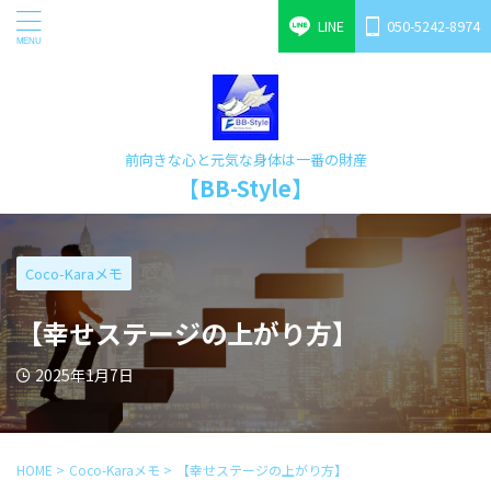
LINE
050-5242-8974
前向きな心と元気な身体は一番の財産
【BB-Style】
Coco-Karaメモ
【幸せステージの上がり方】
2025年1月7日
HOME
>
Coco-Karaメモ
>
【幸せステージの上がり方】