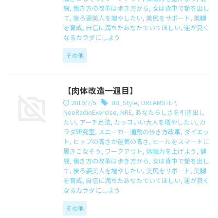
康
,
働き方の改革は歩き方から
,
女は背中で艶を出し
て
,
後ろ姿美人を増やしたい
,
美尻をサポート
,
美脚
を育成
,
自信に満ちたあなたでいてほしい
,
運が良く
なるカラダにしよう
その他
【肉体改造一週目】
2019/7/5
BB_Style
,
DREAMSTEP
,
NeoRadioExercise
,
NRE
,
あなたらしさを引き出し
たい
,
アーチ足法
,
カッコいい大人を増やしたい
,
カ
ラダ研究室
,
スニーカー通勤の歩き方改革
,
ダイエッ
ト
,
ヒップの高さが運気の高さ
,
ヒールをスマートに
履きこなそう
,
ワークアウト
,
体軸力を上げよう
,
健
康
,
働き方の改革は歩き方から
,
女は背中で艶を出し
て
,
後ろ姿美人を増やしたい
,
美尻をサポート
,
美脚
を育成
,
自信に満ちたあなたでいてほしい
,
運が良く
なるカラダにしよう
その他