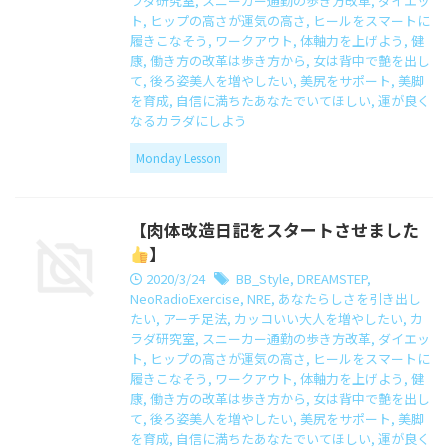
ラダ研究室
,
スニーカー通勤の歩き方改革
,
ダイエッ
ト
,
ヒップの高さが運気の高さ
,
ヒールをスマートに
履きこなそう
,
ワークアウト
,
体軸力を上げよう
,
健
康
,
働き方の改革は歩き方から
,
女は背中で艶を出し
て
,
後ろ姿美人を増やしたい
,
美尻をサポート
,
美脚
を育成
,
自信に満ちたあなたでいてほしい
,
運が良く
なるカラダにしよう
Monday Lesson
【肉体改造日記をスタートさせました
】
2020/3/24
BB_Style
,
DREAMSTEP
,
NeoRadioExercise
,
NRE
,
あなたらしさを引き出し
たい
,
アーチ足法
,
カッコいい大人を増やしたい
,
カ
ラダ研究室
,
スニーカー通勤の歩き方改革
,
ダイエッ
ト
,
ヒップの高さが運気の高さ
,
ヒールをスマートに
履きこなそう
,
ワークアウト
,
体軸力を上げよう
,
健
康
,
働き方の改革は歩き方から
,
女は背中で艶を出し
て
,
後ろ姿美人を増やしたい
,
美尻をサポート
,
美脚
を育成
,
自信に満ちたあなたでいてほしい
,
運が良く