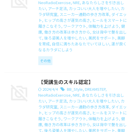
NeoRadioExercise
,
NRE
,
あなたらしさを引き出し
たい
,
アーチ足法
,
カッコいい大人を増やしたい
,
カ
ラダ研究室
,
スニーカー通勤の歩き方改革
,
ダイエッ
ト
,
ヒップの高さが運気の高さ
,
ヒールをスマートに
履きこなそう
,
ワークアウト
,
体軸力を上げよう
,
健
康
,
働き方の改革は歩き方から
,
女は背中で艶を出し
て
,
後ろ姿美人を増やしたい
,
美尻をサポート
,
美脚
を育成
,
自信に満ちたあなたでいてほしい
,
運が良く
なるカラダにしよう
その他
【受講生のスキル認定】
2024/4/4
BB_Style
,
DREAMSTEP
,
NeoRadioExercise
,
NRE
,
あなたらしさを引き出し
たい
,
アーチ足法
,
カッコいい大人を増やしたい
,
カ
ラダ研究室
,
スニーカー通勤の歩き方改革
,
ダイエッ
ト
,
ヒップの高さが運気の高さ
,
ヒールをスマートに
履きこなそう
,
ワークアウト
,
体軸力を上げよう
,
健
康
,
働き方の改革は歩き方から
,
女は背中で艶を出し
て
,
後ろ姿美人を増やしたい
,
美尻をサポート
,
美脚