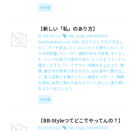
その他
【新しい「私」のあり方】
2019/5/19
BB_Style
,
DREAMSTEP
,
NeoRadioExercise
,
NRE
,
あなたらしさを引き出し
たい
,
アーチ足法
,
カッコいい大人を増やしたい
,
カ
ラダ研究室
,
スニーカー通勤の歩き方改革
,
ダイエッ
ト
,
ヒップの高さが運気の高さ
,
ヒールをスマートに
履きこなそう
,
ワークアウト
,
体軸力を上げよう
,
健
康
,
働き方の改革は歩き方から
,
女は背中で艶を出し
て
,
後ろ姿美人を増やしたい
,
美尻をサポート
,
美脚
を育成
,
自信に満ちたあなたでいてほしい
,
運が良く
なるカラダにしよう
その他
【BB-Styleつてどこでやってんの？】
2019/5/18
BB_Style
,
DREAMSTEP
,