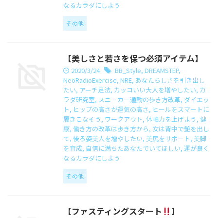
なるカラダにしよう
その他
【美しさと若さを保つ必須アイテム】
2020/3/24
BB_Style
,
DREAMSTEP
,
NeoRadioExercise
,
NRE
,
あなたらしさを引き出し
たい
,
アーチ足法
,
カッコいい大人を増やしたい
,
カ
ラダ研究室
,
スニーカー通勤の歩き方改革
,
ダイエッ
ト
,
ヒップの高さが運気の高さ
,
ヒールをスマートに
履きこなそう
,
ワークアウト
,
体軸力を上げよう
,
健
康
,
働き方の改革は歩き方から
,
女は背中で艶を出し
て
,
後ろ姿美人を増やしたい
,
美尻をサポート
,
美脚
を育成
,
自信に満ちたあなたでいてほしい
,
運が良く
なるカラダにしよう
その他
【ファスティングスタート
】