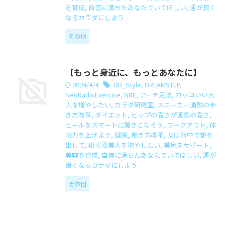
を育成
,
自信に満ちたあなたでいてほしい
,
運が良く
なるカラダにしよう
その他
【もっと身近に、もっとあなたに】
2024/4/4
BB_Style
,
DREAMSTEP
,
NeoRadioExercise
,
NRE
,
アーチ足法
,
カッコいい大
人を増やしたい
,
カラダ研究室
,
スニーカー通勤の歩
き方改革
,
ダイエット
,
ヒップの高さが運気の高さ
,
ヒールをスマートに履きこなそう
,
ワークアウト
,
体
軸力を上げよう
,
健康
,
働き方改革
,
女は背中で艶を
出して
,
後ろ姿美人を増やしたい
,
美尻をサポート
,
美脚を育成
,
自信に満ちたあなたでいてほしい
,
運が
良くなるカラダにしよう
その他