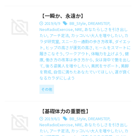
【一瞬か、永遠か】
2019/6/9
BB_Style
,
DREAMSTEP
,
NeoRadioExercise
,
NRE
,
あなたらしさを引き出し
たい
,
アーチ足法
,
カッコいい大人を増やしたい
,
カ
ラダ研究室
,
スニーカー通勤の歩き方改革
,
ダイエッ
ト
,
ヒップの高さが運気の高さ
,
ヒールをスマートに
履きこなそう
,
ワークアウト
,
体軸力を上げよう
,
健
康
,
働き方の改革は歩き方から
,
女は背中で艶を出し
て
,
後ろ姿美人を増やしたい
,
美尻をサポート
,
美脚
を育成
,
自信に満ちたあなたでいてほしい
,
運が良く
なるカラダにしよう
その他
【基礎体力の重要性】
2019/6/1
BB_Style
,
DREAMSTEP
,
NeoRadioExercise
,
NRE
,
あなたらしさを引き出し
たい
,
アーチ足法
,
カッコいい大人を増やしたい
,
カ