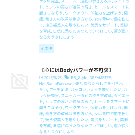
ラダ研究室
,
スニーカー通勤の歩き方改革
,
ダイエッ
ト
,
ヒップの高さが運気の高さ
,
ヒールをスマートに
履きこなそう
,
ワークアウト
,
体軸力を上げよう
,
健
康
,
働き方の改革は歩き方から
,
女は背中で艶を出し
て
,
後ろ姿美人を増やしたい
,
美尻をサポート
,
美脚
を育成
,
自信に満ちたあなたでいてほしい
,
運が良く
なるカラダにしよう
その他
【心にはBodyパワーが不可欠】
2019/5/23
BB_Style
,
DREAMSTEP
,
NeoRadioExercise
,
NRE
,
あなたらしさを引き出し
たい
,
アーチ足法
,
カッコいい大人を増やしたい
,
カ
ラダ研究室
,
スニーカー通勤の歩き方改革
,
ダイエッ
ト
,
ヒップの高さが運気の高さ
,
ヒールをスマートに
履きこなそう
,
ワークアウト
,
体軸力を上げよう
,
健
康
,
働き方の改革は歩き方から
,
女は背中で艶を出し
て
,
後ろ姿美人を増やしたい
,
美尻をサポート
,
美脚
を育成
,
自信に満ちたあなたでいてほしい
,
運が良く
なるカラダにしよう