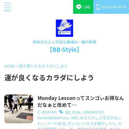
LINE
050-5242-8974
前向きな心と元気な身体は一番の財産
【BB-Style】
HOME
>
運が良くなるカラダにしよう
運が良くなるカラダにしよう
Monday Lessonってスンゴぃお得なん
だなぁと改めて…
2024/4/4
BB_Style
,
DREAMSTEP
,
NeoRadioExercise
,
NRE
,
あなたらしさを引き出し
たい
,
アーチ足法
,
カッコいい大人を増やしたい
,
カ