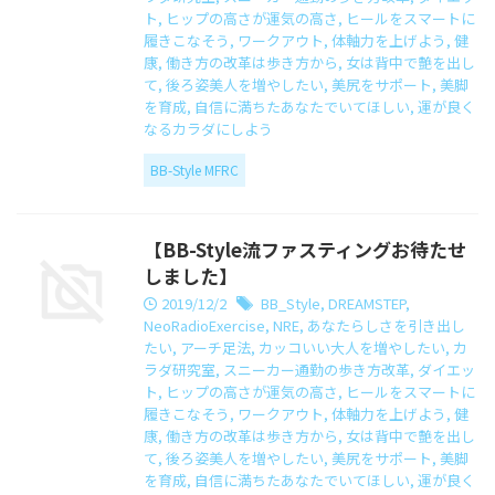
ト
,
ヒップの高さが運気の高さ
,
ヒールをスマートに
履きこなそう
,
ワークアウト
,
体軸力を上げよう
,
健
康
,
働き方の改革は歩き方から
,
女は背中で艶を出し
て
,
後ろ姿美人を増やしたい
,
美尻をサポート
,
美脚
を育成
,
自信に満ちたあなたでいてほしい
,
運が良く
なるカラダにしよう
BB-Style MFRC
【BB-Style流ファスティングお待たせ
しました】
2019/12/2
BB_Style
,
DREAMSTEP
,
NeoRadioExercise
,
NRE
,
あなたらしさを引き出し
たい
,
アーチ足法
,
カッコいい大人を増やしたい
,
カ
ラダ研究室
,
スニーカー通勤の歩き方改革
,
ダイエッ
ト
,
ヒップの高さが運気の高さ
,
ヒールをスマートに
履きこなそう
,
ワークアウト
,
体軸力を上げよう
,
健
康
,
働き方の改革は歩き方から
,
女は背中で艶を出し
て
,
後ろ姿美人を増やしたい
,
美尻をサポート
,
美脚
を育成
,
自信に満ちたあなたでいてほしい
,
運が良く