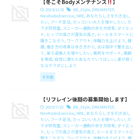
【冬こそBodyメンテナンス
】
2019/11/8
BB_Style
,
DREAMSTEP
,
NeoRadioExercise
,
NRE
,
あなたらしさを引き出し
たい
,
アーチ足法
,
カッコいい大人を増やしたい
,
カ
ラダ研究室
,
スニーカー通勤の歩き方改革
,
ダイエッ
ト
,
ヒップの高さが運気の高さ
,
ヒールをスマートに
履きこなそう
,
ワークアウト
,
体軸力を上げよう
,
健
康
,
働き方の改革は歩き方から
,
女は背中で艶を出し
て
,
後ろ姿美人を増やしたい
,
美尻をサポート
,
美脚
を育成
,
自信に満ちたあなたでいてほしい
,
運が良く
なるカラダにしよう
その他
【リフレイン後期の募集開始します】
2019/7/23
BB_Style
,
DREAMSTEP
,
NeoRadioExercise
,
NRE
,
あなたらしさを引き出し
たい
,
アーチ足法
,
カッコいい大人を増やしたい
,
カ
ラダ研究室
,
スニーカー通勤の歩き方改革
,
ダイエッ
ト
,
ヒップの高さが運気の高さ
,
ヒールをスマートに
履きこなそう
,
ワークアウト
,
体軸力を上げよう
,
健