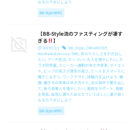
なるカラダにしよう
BB-Style MFRC
【BB-Style流のファスティングが凄す
ぎる
】
2019/12/1
BB_Style
,
DREAMSTEP
,
NeoRadioExercise
,
NRE
,
あなたらしさを引き出し
たい
,
アーチ足法
,
カッコいい大人を増やしたい
,
カ
ラダ研究室
,
スニーカー通勤の歩き方改革
,
ダイエッ
ト
,
ヒップの高さが運気の高さ
,
ヒールをスマートに
履きこなそう
,
ワークアウト
,
体軸力を上げよう
,
健
康
,
働き方の改革は歩き方から
,
女は背中で艶を出し
て
,
後ろ姿美人を増やしたい
,
美尻をサポート
,
美脚
を育成
,
自信に満ちたあなたでいてほしい
,
運が良く
なるカラダにしよう
BB-Style MFRC