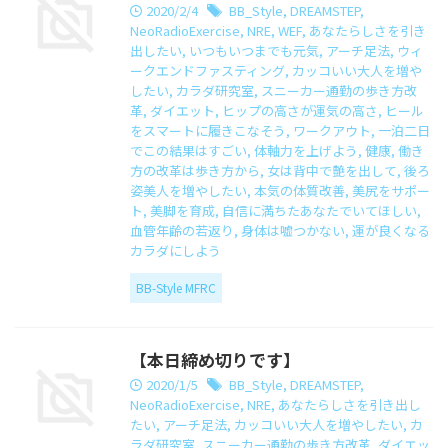
2020/2/4
BB_Style
,
DREAMSTEP
,
NeoRadioExercise
,
NRE
,
WEF
,
あなたらしさを引き
出したい
,
いつもいつまでも元気
,
アーチ足法
,
ウィ
ークエンドファスティング
,
カッコいい大人を増や
したい
,
カラダ研究室
,
スニーカー通勤の歩き方改
革
,
ダイエット
,
ヒップの高さが運気の高さ
,
ヒール
をスマートに履きこなそう
,
ワークアウト
,
一泊二日
でこの結果はすごい
,
体軸力を上げよう
,
健康
,
働き
方の改革は歩き方から
,
女は背中で艶を出して
,
後ろ
姿美人を増やしたい
,
本気の体質改善
,
美尻をサポー
ト
,
美脚を育成
,
自信に満ちたあなたでいてほしい
,
血管年齢の若返り
,
身体は嘘つかない
,
運が良くなる
カラダにしよう
BB-Style MFRC
【本日締め切りです】
2020/1/5
BB_Style
,
DREAMSTEP
,
NeoRadioExercise
,
NRE
,
あなたらしさを引き出し
たい
,
アーチ足法
,
カッコいい大人を増やしたい
,
カ
ラダ研究室
,
スニーカー通勤の歩き方改革
,
ダイエッ