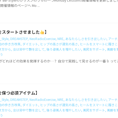
 BB-Styleのレッスンのうちの一つMonday Lessonの開催情報を更新
on開催情報のページへ Mo ...
をスタートさせました
】
_Style
,
DREAMSTEP
,
NeoRadioExercise
,
NRE
,
あなたらしさを引き出したい
,
アーチ
勤の歩き方改革
,
ダイエット
,
ヒップの高さが運気の高さ
,
ヒールをスマートに履きこ
き方から
,
女は背中で艶を出して
,
後ろ姿美人を増やしたい
,
美尻をサポート
,
美脚を
う
ソッドがどれほどの効果を発揮するのか…？ 自分で実践して見せるのが一番☝
って
を保つ必須アイテム】
_Style
,
DREAMSTEP
,
NeoRadioExercise
,
NRE
,
あなたらしさを引き出したい
,
アーチ
勤の歩き方改革
,
ダイエット
,
ヒップの高さが運気の高さ
,
ヒールをスマートに履きこ
き方から
,
女は背中で艶を出して
,
後ろ姿美人を増やしたい
,
美尻をサポート
,
美脚を
う