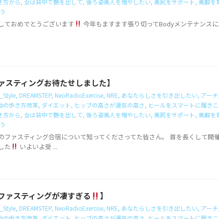
き方から
,
女は背中で艶を出して
,
後ろ姿美人を増やしたい
,
美尻をサポート
,
美脚を
う
しておめでとうございます
今年もますます張り切ってBodyメンテナンス
e流ファスティングお待たせしました】
_Style
,
DREAMSTEP
,
NeoRadioExercise
,
NRE
,
あなたらしさを引き出したい
,
アーチ
勤の歩き方改革
,
ダイエット
,
ヒップの高さが運気の高さ
,
ヒールをスマートに履きこ
き方から
,
女は背中で艶を出して
,
後ろ姿美人を増やしたい
,
美尻をサポート
,
美脚を
う
le流のファスティング合宿について知ってくださってた皆さん。 首を長くして
した
いよいよ受 ...
流のファスティングが凄すぎる
】
_Style
,
DREAMSTEP
,
NeoRadioExercise
,
NRE
,
あなたらしさを引き出したい
,
アーチ
勤の歩き方改革
,
ダイエット
,
ヒップの高さが運気の高さ
,
ヒールをスマートに履きこ