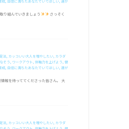
育成
,
自信に満ちたあなたでいてほしい
,
運が
に取り組んでいきましょう
さっそく
足法
,
カッコいい大人を増やしたい
,
カラダ
なそう
,
ワークアウト
,
体軸力を上げよう
,
健
育成
,
自信に満ちたあなたでいてほしい
,
運が
開催情報を待っててくださった皆さん。 大
足法
,
カッコいい大人を増やしたい
,
カラダ
なそう
,
ワークアウト
,
体軸力を上げよう
,
健