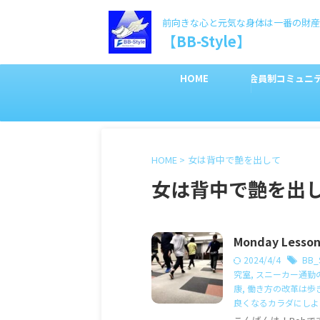
前向きな心と元気な身体は一番の財産
【BB-Style】
HOME
会員制コミュニ
HOME
>
女は背中で艶を出して
女は背中で艶を出
Monday Le
2024/4/4
BB_S
究室
,
スニーカー通勤
康
,
働き方の改革は歩
良くなるカラダにしよ