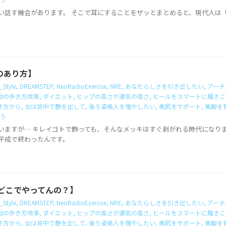
い話す機会があります。 そこで耳にすることをザッとまとめると、現代人は
のあり方】
_Style
,
DREAMSTEP
,
NeoRadioExercise
,
NRE
,
あなたらしさを引き出したい
,
アーチ
勤の歩き方改革
,
ダイエット
,
ヒップの高さが運気の高さ
,
ヒールをスマートに履きこ
き方から
,
女は背中で艶を出して
,
後ろ姿美人を増やしたい
,
美尻をサポート
,
美脚を
う
いますが… キレイゴトで飾っても、そんなメッキはすぐ剥がれる時代になり
平成で終わったんです。
つてどこでやってんの？】
_Style
,
DREAMSTEP
,
NeoRadioExercise
,
NRE
,
あなたらしさを引き出したい
,
アーチ
勤の歩き方改革
,
ダイエット
,
ヒップの高さが運気の高さ
,
ヒールをスマートに履きこ
き方から
,
女は背中で艶を出して
,
後ろ姿美人を増やしたい
,
美尻をサポート
,
美脚を