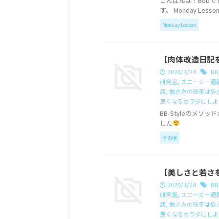
こんばんは！Bobです
す。 Monday Less
Monday Lesson
【肉体改造日記
2020/3/24
BB
研究室
,
スニーカー通
康
,
働き方の改革は歩
良くなるカラダにしよ
BB-Styleのメ
した
その他
【美しさと若さ
2020/3/24
BB
研究室
,
スニーカー通
康
,
働き方の改革は歩
良くなるカラダにしよ