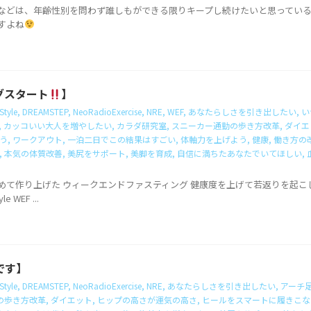
などは、年齢性別を問わず誰しもができる限りキープし続けたいと思ってい
すよね
グスタート
】
Style
,
DREAMSTEP
,
NeoRadioExercise
,
NRE
,
WEF
,
あなたらしさを引き出したい
,
い
,
カッコいい大人を増やしたい
,
カラダ研究室
,
スニーカー通勤の歩き方改革
,
ダイエ
う
,
ワークアウト
,
一泊二日でこの結果はすごい
,
体軸力を上げよう
,
健康
,
働き方の
,
本気の体質改善
,
美尻をサポート
,
美脚を育成
,
自信に満ちたあなたでいてほしい
,
身を込めて作り上げた ウィークエンドファスティング 健康度を上げて若返りを
le WEF ...
です】
Style
,
DREAMSTEP
,
NeoRadioExercise
,
NRE
,
あなたらしさを引き出したい
,
アーチ
の歩き方改革
,
ダイエット
,
ヒップの高さが運気の高さ
,
ヒールをスマートに履きこな