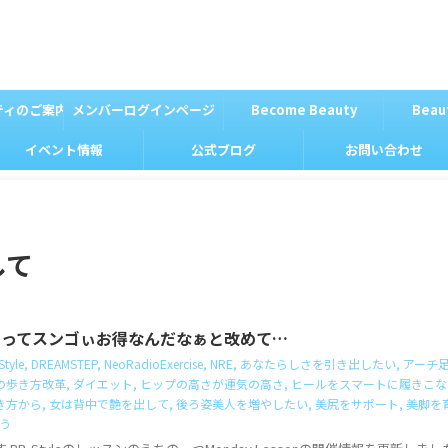
ティのご案内
メンバーログインページ
Become Beauty
Beau
イベント情報
公式ブログ
お問い合わせ
して
ssonってスンゴぃお得なんだなぁと改めて…
tyle
,
DREAMSTEP
,
NeoRadioExercise
,
NRE
,
あなたらしさを引き出したい
,
アーチ
の歩き方改革
,
ダイエット
,
ヒップの高さが運気の高さ
,
ヒールをスマートに履きこな
き方から
,
女は背中で艶を出して
,
後ろ姿美人を増やしたい
,
美尻をサポート
,
美脚を
う