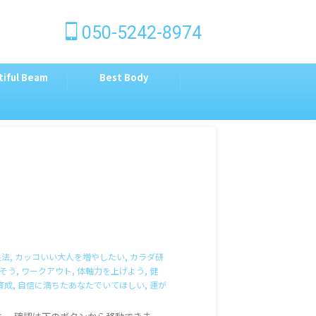
050-5242-8974
tiful Beam
Best Body
足法
,
カッコいい大人を増やしたい
,
カラダ研
そう
,
ワークアウト
,
体軸力を上げよう
,
健
育成
,
自信に満ちたあなたでいてほしい
,
運が