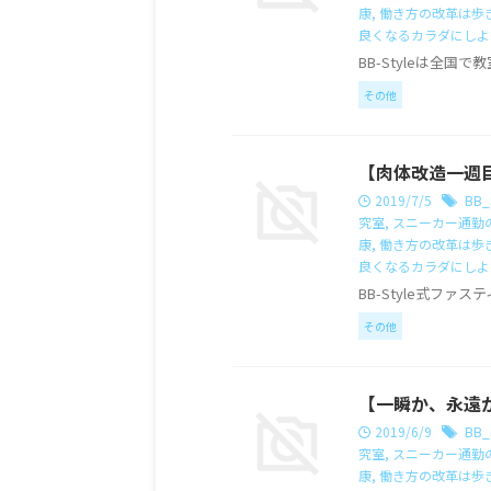
康
,
働き方の改革は歩
良くなるカラダにしよ
BB-Styleは全
その他
【肉体改造一週
2019/7/5
BB_
究室
,
スニーカー通勤
康
,
働き方の改革は歩
良くなるカラダにしよ
BB-Style式ファ
その他
【一瞬か、永遠
2019/6/9
BB_
究室
,
スニーカー通勤
康
,
働き方の改革は歩