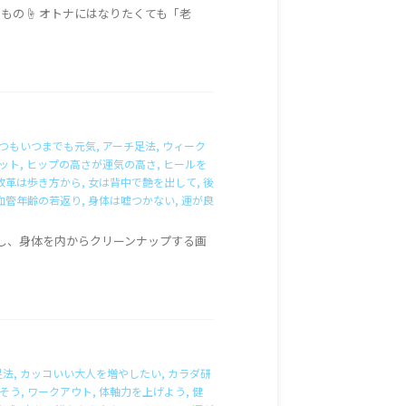
るもの☝
オトナにはなりたくても「老
つもいつまでも元気
,
アーチ足法
,
ウィーク
ット
,
ヒップの高さが運気の高さ
,
ヒールを
改革は歩き方から
,
女は背中で艶を出して
,
後
血管年齢の若返り
,
身体は嘘つかない
,
運が良
起こし、身体を内からクリーンナップする画
足法
,
カッコいい大人を増やしたい
,
カラダ研
そう
,
ワークアウト
,
体軸力を上げよう
,
健