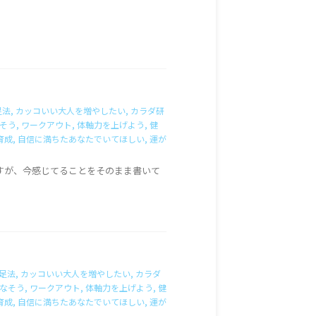
足法
,
カッコいい大人を増やしたい
,
カラダ研
そう
,
ワークアウト
,
体軸力を上げよう
,
健
育成
,
自信に満ちたあなたでいてほしい
,
運が
すが、今感じてることをそのまま書いて
足法
,
カッコいい大人を増やしたい
,
カラダ
なそう
,
ワークアウト
,
体軸力を上げよう
,
健
育成
,
自信に満ちたあなたでいてほしい
,
運が