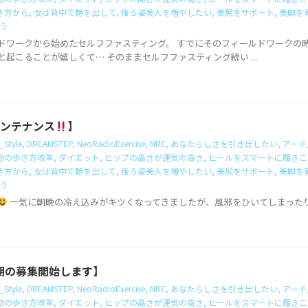
き方から
,
女は背中で艶を出して
,
後ろ姿美人を増やしたい
,
美尻をサポート
,
美脚を
う
ドワークから始めたセルフファスティング。 すでにそのフィールドワークの
起こることが嬉しくて… そのままセルフファスティング続い ...
メンテナンス
】
_Style
,
DREAMSTEP
,
NeoRadioExercise
,
NRE
,
あなたらしさを引き出したい
,
アーチ
勤の歩き方改革
,
ダイエット
,
ヒップの高さが運気の高さ
,
ヒールをスマートに履きこ
き方から
,
女は背中で艶を出して
,
後ろ姿美人を増やしたい
,
美尻をサポート
,
美脚を
う
一気に朝晩の冷え込みがキツくなってきましたが、風邪をひいてしまった
期の募集開始します】
_Style
,
DREAMSTEP
,
NeoRadioExercise
,
NRE
,
あなたらしさを引き出したい
,
アーチ
勤の歩き方改革
,
ダイエット
,
ヒップの高さが運気の高さ
,
ヒールをスマートに履きこ