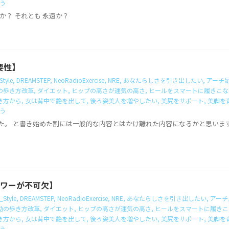
う
か？ それとも 永遠か？
要性】
Style
,
DREAMSTEP
,
NeoRadioExercise
,
NRE
,
あなたらしさを引き出したい
,
アーチ
の歩き方改革
,
ダイエット
,
ヒップの高さが運気の高さ
,
ヒールをスマートに履きこな
き方から
,
女は背中で艶を出して
,
後ろ姿美人を増やしたい
,
美尻をサポート
,
美脚を
う
た。 と書き始めた割には一般的な内容とはかけ離れた内容になるかと思いま
パワーが不可欠】
_Style
,
DREAMSTEP
,
NeoRadioExercise
,
NRE
,
あなたらしさを引き出したい
,
アーチ
勤の歩き方改革
,
ダイエット
,
ヒップの高さが運気の高さ
,
ヒールをスマートに履きこ
き方から
,
女は背中で艶を出して
,
後ろ姿美人を増やしたい
,
美尻をサポート
,
美脚を
う