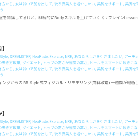
き方から
,
女は背中で艶を出して
,
後ろ姿美人を増やしたい
,
美尻をサポート
,
美脚を
う
国で教室を開講してるけど、継続的にBodyスキルを上げていく《リフレインLess
目】
Style
,
DREAMSTEP
,
NeoRadioExercise
,
NRE
,
あなたらしさを引き出したい
,
アーチ
の歩き方改革
,
ダイエット
,
ヒップの高さが運気の高さ
,
ヒールをスマートに履きこな
き方から
,
女は背中で艶を出して
,
後ろ姿美人を増やしたい
,
美尻をサポート
,
美脚を
う
スティングからの BB-Style式フィジカル・リモデリング(肉体改造) 一週間が経過
か】
Style
,
DREAMSTEP
,
NeoRadioExercise
,
NRE
,
あなたらしさを引き出したい
,
アーチ
の歩き方改革
,
ダイエット
,
ヒップの高さが運気の高さ
,
ヒールをスマートに履きこな
き方から
,
女は背中で艶を出して
,
後ろ姿美人を増やしたい
,
美尻をサポート
,
美脚を