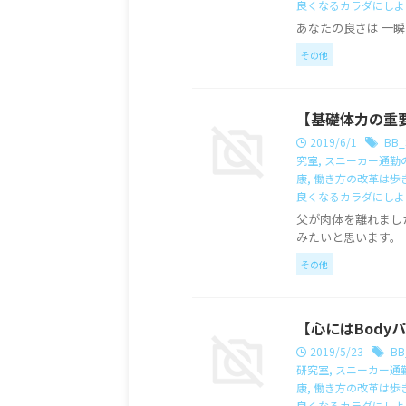
良くなるカラダにしよ
あなたの良さは 一瞬
その他
【基礎体力の重
2019/6/1
BB_
究室
,
スニーカー通勤
康
,
働き方の改革は歩
良くなるカラダにしよ
父が肉体を離れまし
みたいと思います。
その他
【心にはBody
2019/5/23
BB
研究室
,
スニーカー通
康
,
働き方の改革は歩
良くなるカラダにしよ