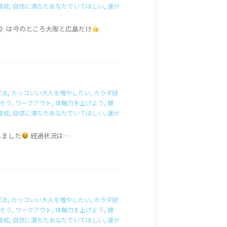
育成
,
自信に満ちたあなたでいてほしい
,
運が
on》は今のところ大阪と広島だけ
足法
,
カッコいい大人を増やしたい
,
カラダ研
そう
,
ワークアウト
,
体軸力を上げよう
,
健
育成
,
自信に満ちたあなたでいてほしい
,
運が
しました
経過状況は…
足法
,
カッコいい大人を増やしたい
,
カラダ研
そう
,
ワークアウト
,
体軸力を上げよう
,
健
育成
,
自信に満ちたあなたでいてほしい
,
運が