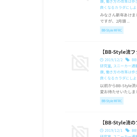
康
,
働き方の改革は歩
良くなるカラダにしよ
みなさん新年あけま
ですが、2月頭 ...
BB-Style MFRC
【BB-Styl
2019/12/2
BB
研究室
,
スニーカー通
康
,
働き方の改革は歩
良くなるカラダにしよ
以前からBB-Sty
変お待たせいたしま
BB-Style MFRC
【BB-Style
2019/12/1
BB
研究室
,
スニーカー通