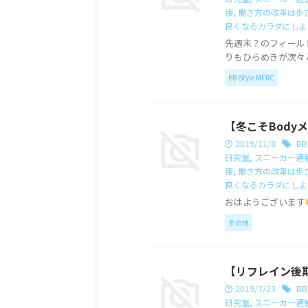
康
,
働き方の改革は歩
良くなるカラダにしよ
先週末？のフィール
りもひらめきが次々と
BB-Style MFRC
【冬こそBody
2019/11/8
BB
研究室
,
スニーカー通
康
,
働き方の改革は歩
良くなるカラダにしよ
おはようございます
その他
【リフレイン後
2019/7/23
BB
研究室
,
スニーカー通