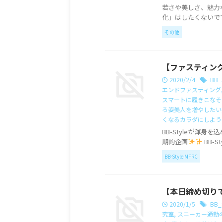
若さや美しさ、魅力
化」はしたくないで
その他
【ファスティン
2020/2/4
BB_
エンドファスティング
スマートに履きこなそ
ろ姿美人を増やしたい
くなるカラダにしよう
BB-Styleが渾
期的企画
BB-Sty
BB-Style MFRC
【本日締め切り
2020/1/5
BB_
究室
,
スニーカー通勤