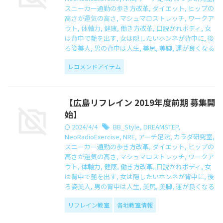
スニーカー通勤の歩き方改革
,
ダイエット
,
ヒップの
高さが運気の高さ
,
マシュマロストレッチ
,
ワークア
ウト
,
体軸力
,
健康
,
働き方改革
,
口説かれボディ
,
女
は背中で艶を出す
,
女は隠したいホンネが背中に
,
後
ろ姿美人
,
男の背中は人生
,
美尻
,
美脚
,
運が良くなる
レコメンドアイテム
【広島リフレイン 2019年度前期 募集開
始】
2024/4/4
BB_Style
,
DREAMSTEP
,
NeoRadioExercise
,
NRE
,
アーチ足法
,
カラダ研究室
,
スニーカー通勤の歩き方改革
,
ダイエット
,
ヒップの
高さが運気の高さ
,
マシュマロストレッチ
,
ワークア
ウト
,
体軸力
,
健康
,
働き方改革
,
口説かれボディ
,
女
は背中で艶を出す
,
女は隠したいホンネが背中に
,
後
ろ姿美人
,
男の背中は人生
,
美尻
,
美脚
,
運が良くなる
リフレイン教室
各地教室情報