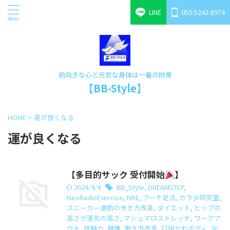
LINE
050-5242-8974
前向きな心と元気な身体は一番の財産
【BB-Style】
HOME
>
運が良くなる
運が良くなる
【多目的サック 受付開始
】
2024/4/4
BB_Style
,
DREAMSTEP
,
NeoRadioExercise
,
NRE
,
アーチ足法
,
カラダ研究室
,
スニーカー通勤の歩き方改革
,
ダイエット
,
ヒップの
高さが運気の高さ
,
マシュマロストレッチ
,
ワークア
ウト
,
体軸力
,
健康
,
働き方改革
,
口説かれボディ
,
女