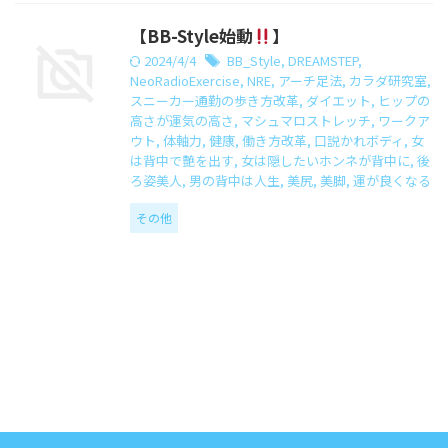
【BB-Style始動
】
2024/4/4
BB_Style
,
DREAMSTEP
,
NeoRadioExercise
,
NRE
,
アーチ足法
,
カラダ研究室
,
スニーカー通勤の歩き方改革
,
ダイエット
,
ヒップの
高さが運気の高さ
,
マシュマロストレッチ
,
ワークア
ウト
,
体軸力
,
健康
,
働き方改革
,
口説かれボディ
,
女
は背中で艶を出す
,
女は隠したいホンネが背中に
,
後
ろ姿美人
,
男の背中は人生
,
美尻
,
美脚
,
運が良くなる
その他