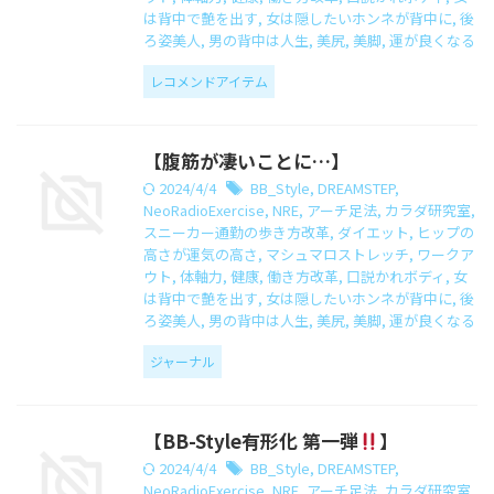
は背中で艶を出す
,
女は隠したいホンネが背中に
,
後
ろ姿美人
,
男の背中は人生
,
美尻
,
美脚
,
運が良くなる
レコメンドアイテム
【腹筋が凄いことに…】
2024/4/4
BB_Style
,
DREAMSTEP
,
NeoRadioExercise
,
NRE
,
アーチ足法
,
カラダ研究室
,
スニーカー通勤の歩き方改革
,
ダイエット
,
ヒップの
高さが運気の高さ
,
マシュマロストレッチ
,
ワークア
ウト
,
体軸力
,
健康
,
働き方改革
,
口説かれボディ
,
女
は背中で艶を出す
,
女は隠したいホンネが背中に
,
後
ろ姿美人
,
男の背中は人生
,
美尻
,
美脚
,
運が良くなる
ジャーナル
【BB-Style有形化 第一弾
】
2024/4/4
BB_Style
,
DREAMSTEP
,
NeoRadioExercise
,
NRE
,
アーチ足法
,
カラダ研究室
,