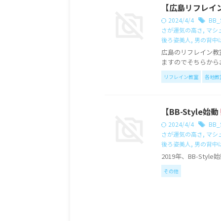
【広島リフレイン
2024/4/4
BB_S
さが運気の高さ
,
マシ
後ろ姿美人
,
男の背中
広島のリフレイン教
ますのでそちらからお申
リフレイン教室
各地教
【BB-Style始動
2024/4/4
BB_S
さが運気の高さ
,
マシ
後ろ姿美人
,
男の背中
2019年、BB-Styl
その他