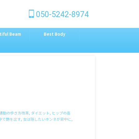
050-5242-8974
tiful Beam
Best Body
通勤の歩き方改革
,
ダイエット
,
ヒップの高
中で艶を出す
,
女は隠したいホンネが背中に
,