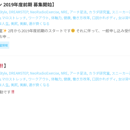
 2019年度前期 募集開始】
tyle
,
DREAMSTEP
,
NeoRadioExercise
,
NRE
,
アーチ足法
,
カラダ研究室
,
スニーカー
ュマロストレッチ
,
ワークアウト
,
体軸力
,
健康
,
働き方改革
,
口説かれボディ
,
女は背
は人生
,
美尻
,
美脚
,
運が良くなる
室
2月から2019年度前期のスタートです
それに伴って、一般申し込み受
 ...
室情報
】
tyle
,
DREAMSTEP
,
NeoRadioExercise
,
NRE
,
アーチ足法
,
カラダ研究室
,
スニーカー
ュマロストレッチ
,
ワークアウト
,
体軸力
,
健康
,
働き方改革
,
口説かれボディ
,
女は背
は人生
,
美尻
,
美脚
,
運が良くなる
e始動です