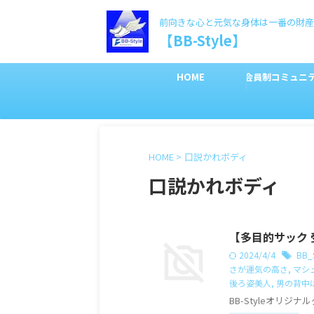
前向きな心と元気な身体は一番の財産
【BB-Style】
HOME
会員制コミュニ
HOME
>
口説かれボディ
口説かれボディ
【多目的サック 
2024/4/4
BB_S
さが運気の高さ
,
マシ
後ろ姿美人
,
男の背中
BB-Styleオリジ