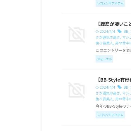
レコメンドアイテム
【腹筋が凄いこ
2024/4/4
BB_S
さが運気の高さ
,
マシ
後ろ姿美人
,
男の背中
このエントリーを表
ジャーナル
【BB-Style有
2024/4/4
BB_S
さが運気の高さ
,
マシ
後ろ姿美人
,
男の背中
今年のBB-Styleの
レコメンドアイテム