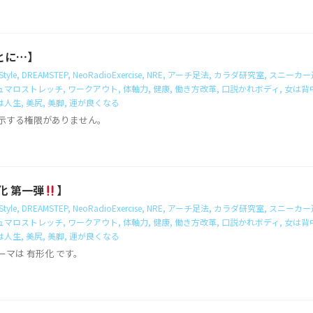
とに…】
tyle
,
DREAMSTEP
,
NeoRadioExercise
,
NRE
,
アーチ足法
,
カラダ研究室
,
スニーカー
ュマロストレッチ
,
ワークアウト
,
体軸力
,
健康
,
働き方改革
,
口説かれボディ
,
女は背
は人生
,
美尻
,
美脚
,
運が良くなる
示する権限がありません。
形化 第一弾
】
tyle
,
DREAMSTEP
,
NeoRadioExercise
,
NRE
,
アーチ足法
,
カラダ研究室
,
スニーカー
ュマロストレッチ
,
ワークアウト
,
体軸力
,
健康
,
働き方改革
,
口説かれボディ
,
女は背
は人生
,
美尻
,
美脚
,
運が良くなる
テーマは 有形化 です。